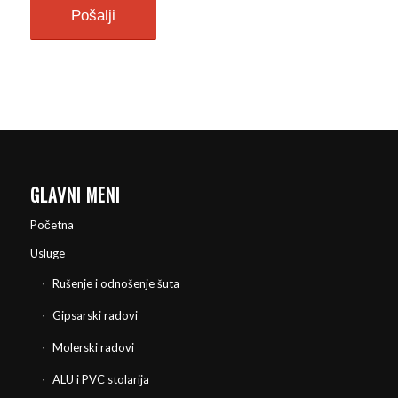
GLAVNI MENI
Početna
Usluge
Rušenje i odnošenje šuta
Gipsarski radovi
Molerski radovi
ALU i PVC stolarija