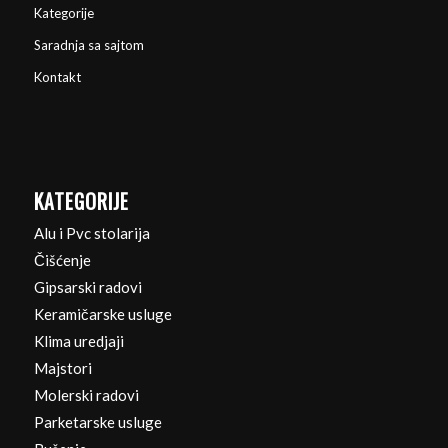
Kategorije
Saradnja sa sajtom
Kontakt
KATEGORIJE
Alu i Pvc stolarija
Čišćenje
Gipsarski radovi
Keramičarske usluge
Klima uredjaji
Majstori
Molerski radovi
Parketarske usluge