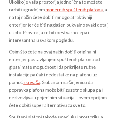
Ukoliko je vaša prostorija jednolična to možete
razbiti ugradnjom
modernih spuštenih plafona
, a
na taj način ćete dobiti mnogo atraktivniji
enterijer jer će biti naglašen bukvalno svaki detalj
u sobi. Prostorija će biti nestvarno lepa i
interesantna u svakom pogledu.
Osim što ćete na ovaj način dobiti originalni
enterijer postavljanjem spuštenih plafona od
gipsa imate mogućnost i da prikrijete ružne
instalacije pa čak i nedostatke na plafonu uz
pomoć
skrivača
. S obzirom na činjenicu da
popravka plafona može biti izuzetno skupa pa i
nezivovljiva u pojedinim situacija – ovom opcijom
ćete dobiti super alternativu za sve to.
Spušteni plafoni takođe smanjuju i prostoriju, a