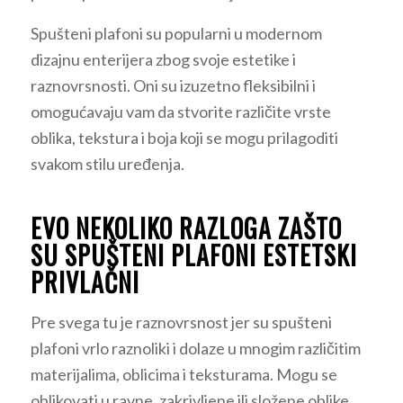
Spušteni plafoni su popularni u modernom
dizajnu enterijera zbog svoje estetike i
raznovrsnosti. Oni su izuzetno fleksibilni i
omogućavaju vam da stvorite različite vrste
oblika, tekstura i boja koji se mogu prilagoditi
svakom stilu uređenja.
EVO NEKOLIKO RAZLOGA ZAŠTO
SU SPUŠTENI PLAFONI ESTETSKI
PRIVLAČNI
Pre svega tu je raznovrsnost jer su spušteni
plafoni vrlo raznoliki i dolaze u mnogim različitim
materijalima, oblicima i teksturama. Mogu se
oblikovati u ravne, zakrivljene ili složene oblike,