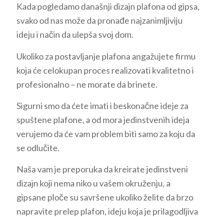
Kada pogledamo današnji dizajn plafona od gipsa,
svako od nas može da pronađe najzanimljiviju
ideju i način da ulepša svoj dom.
Ukoliko za postavljanje plafona angažujete firmu
koja će celokupan proces realizovati kvalitetno i
profesionalno – ne morate da brinete.
Sigurni smo da ćete imati i beskonačne ideje za
spuštene plafone, a od mora jedinstvenih ideja
verujemo da će vam problem biti samo za koju da
se odlučite.
Naša vam je preporuka da kreirate jedinstveni
dizajn koji nema niko u vašem okruženju, a
gipsane ploče su savršene ukoliko želite da brzo
napravite prelep plafon, ideju koja je prilagodljiva