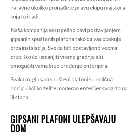
naravno ukoliko pronađete pravu ekipu majstora
koja to i radi.
Naša kompanija se uspešno bavi postavljanjem
gipsanih spuštenih plafona tako da vas očekuje
brza instalacija. Sve će biti postavljeno veoma
brzo, što će i smanjiti vreme gradnje ali i
omogućiti vama brzo uređenje enterijera.
Svakako, gipsani spušteni plafoni su odlična
opcija ukoliko želite moderan enterijer svog doma
ili stana.
GIPSANI PLAFONI ULEPŠAVAJU
DOM