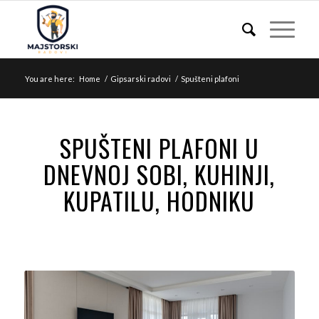
You are here:
Home
/
Gipsarski radovi
/
Spušteni plafoni
SPUŠTENI PLAFONI U
DNEVNOJ SOBI, KUHINJI,
KUPATILU, HODNIKU