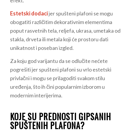
efekt.
Estetski dodaci
jer spušteni plafoni se mogu
obogatiti različitim dekorativnim elementima
poput rasvetnih tela, reljefa, ukrasa, umetaka od
stakla, drveta ili metala koji će prostoru dati
unikatnost i poseban izgled.
Za koju god varijantu da se odlučite nećete
pogrešiti jer spušteni plafoni su vrlo estetski
privlačni i mogu se prilagoditi svakom stilu
uređenja, što ih čini popularnim izborom u
modernim interijerima.
KOJE SU PREDNOSTI GIPSANIH
SPUŠTENIH PLAFONA?