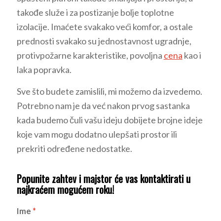
takođe služe i za postizanje bolje toplotne
izolacije. Imaćete svakako veći komfor, a ostale
prednosti svakako su jednostavnost ugradnje,
protivpožarne karakteristike, povoljna
cena
kao i
laka popravka.
Sve što budete zamislili, mi možemo da izvedemo.
Potrebno nam je da već nakon prvog sastanka
kada budemo čuli vašu ideju dobijete brojne ideje
koje vam mogu dodatno ulepšati prostor ili
prekriti određene nedostatke.
Popunite zahtev i majstor će vas kontaktirati u
najkraćem mogućem roku!
Ime
*