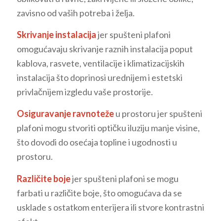
zavisno od vaših potreba i želja.
Skrivanje instalacija
jer spušteni plafoni
omogućavaju skrivanje raznih instalacija poput
kablova, rasvete, ventilacije i klimatizacijskih
instalacija što doprinosi urednijem i estetski
privlačnijem izgledu vaše prostorije.
Osiguravanje ravnoteže
u prostoru jer spušteni
plafoni mogu stvoriti optičku iluziju manje visine,
što dovodi do osećaja topline i ugodnosti u
prostoru.
Različite boje
jer spušteni plafoni se mogu
farbati u različite boje, što omogućava da se
usklade s ostatkom enterijera ili stvore kontrastni