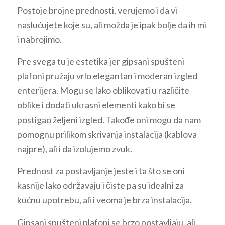
Postoje brojne prednosti, verujemo i da vi
naslućujete koje su, ali možda je ipak bolje da ih mi
i nabrojimo.
Pre svega tu je estetika jer gipsani spušteni
plafoni pružaju vrlo elegantan i moderan izgled
enterijera. Mogu se lako oblikovati u različite
oblike i dodati ukrasni elementi kako bi se
postigao željeni izgled. Takođe oni mogu da nam
pomognu prilikom skrivanja instalacija (kablova
najpre), ali i da izolujemo zvuk.
Prednost za postavljanje jeste i ta što se oni
kasnije lako održavaju i čiste pa su idealni za
kućnu upotrebu, ali i veoma je brza instalacija.
Gipsani spušteni plafoni se brzo postavljaju, ali