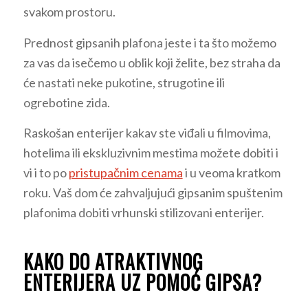
svakom prostoru.
Prednost gipsanih plafona jeste i ta što možemo
za vas da isečemo u oblik koji želite, bez straha da
će nastati neke pukotine, strugotine ili
ogrebotine zida.
Raskošan enterijer kakav ste viđali u filmovima,
hotelima ili ekskluzivnim mestima možete dobiti i
vi i to po
pristupačnim cenama
i u veoma kratkom
roku. Vaš dom će zahvaljujući gipsanim spuštenim
plafonima dobiti vrhunski stilizovani enterijer.
KAKO DO ATRAKTIVNOG
ENTERIJERA UZ POMOĆ GIPSA?