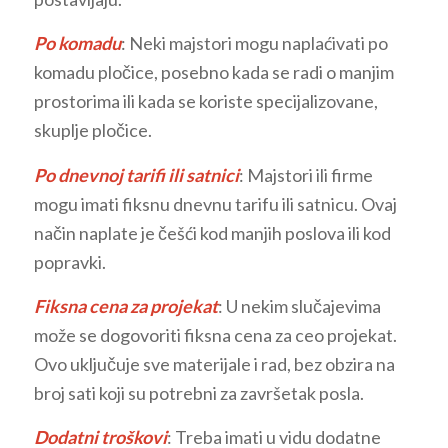
Po komadu
: Neki majstori mogu naplaćivati po
komadu pločice, posebno kada se radi o manjim
prostorima ili kada se koriste specijalizovane,
skuplje pločice.
Po dnevnoj tarifi ili satnici
: Majstori ili firme
mogu imati fiksnu dnevnu tarifu ili satnicu. Ovaj
način naplate je češći kod manjih poslova ili kod
popravki.
Fiksna cena za projekat
: U nekim slučajevima
može se dogovoriti fiksna cena za ceo projekat.
Ovo uključuje sve materijale i rad, bez obzira na
broj sati koji su potrebni za završetak posla.
Dodatni troškovi
: Treba imati u vidu dodatne