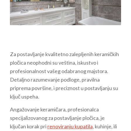
Za postavljanje kvalitetno zalepljenih keramičkih
pločica neophodni su veština, iskustvo i
profesionalnost vašeg odabranog majstora.
Detaljno razumevanje podloge, pravilna
priprema površine, i preciznost u postavljanju su
ključ uspeha.
Angažovanje keramičara, profesionalca
specijalizovanog za postavljanje pločica, je
ključan korak pri
renoviranju kupatila
, kuhinje, ili