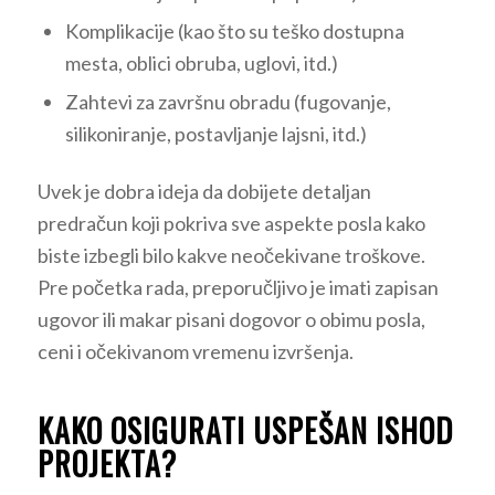
Komplikacije (kao što su teško dostupna
mesta, oblici obruba, uglovi, itd.)
Zahtevi za završnu obradu (fugovanje,
silikoniranje, postavljanje lajsni, itd.)
Uvek je dobra ideja da dobijete detaljan
predračun koji pokriva sve aspekte posla kako
biste izbegli bilo kakve neočekivane troškove.
Pre početka rada, preporučljivo je imati zapisan
ugovor ili makar pisani dogovor o obimu posla,
ceni i očekivanom vremenu izvršenja.
KAKO OSIGURATI USPEŠAN ISHOD
PROJEKTA?