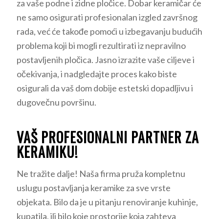
za vaše podne i zidne pločice. Dobar keramičar će
ne samo osigurati profesionalan izgled završnog
rada, već će takođe pomoći u izbegavanju budućih
problema koji bi mogli rezultirati iz nepravilno
postavljenih pločica. Jasno izrazite vaše ciljeve i
očekivanja, i nadgledajte proces kako biste
osigurali da vaš dom dobije estetski dopadljivu i
dugovečnu površinu.
VAŠ PROFESIONALNI PARTNER ZA
KERAMIKU!
Ne tražite dalje! Naša firma pruža kompletnu
uslugu postavljanja keramike za sve vrste
objekata. Bilo da je u pitanju renoviranje kuhinje,
kupatila, ili bilo koje prostorije koja zahteva