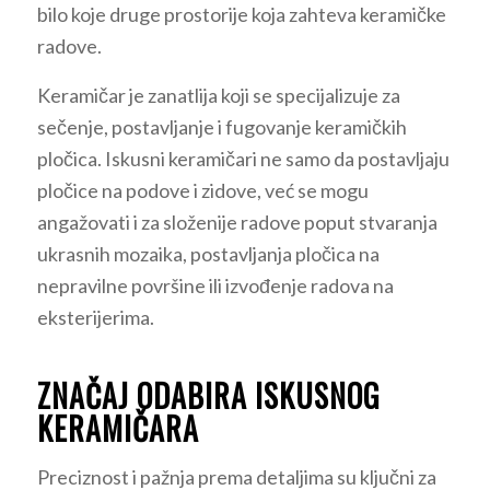
bilo koje druge prostorije koja zahteva keramičke
radove.
Keramičar je zanatlija koji se specijalizuje za
sečenje, postavljanje i fugovanje keramičkih
pločica. Iskusni keramičari ne samo da postavljaju
pločice na podove i zidove, već se mogu
angažovati i za složenije radove poput stvaranja
ukrasnih mozaika, postavljanja pločica na
nepravilne površine ili izvođenje radova na
eksterijerima.
ZNAČAJ ODABIRA ISKUSNOG
KERAMIČARA
Preciznost i pažnja prema detaljima su ključni za