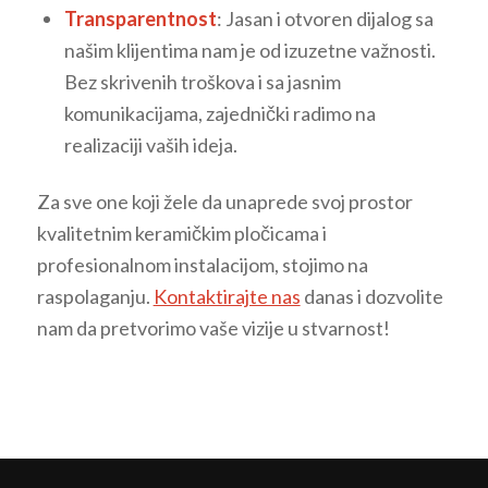
Transparentnost
: Jasan i otvoren dijalog sa
našim klijentima nam je od izuzetne važnosti.
Bez skrivenih troškova i sa jasnim
komunikacijama, zajednički radimo na
realizaciji vaših ideja.
Za sve one koji žele da unaprede svoj prostor
kvalitetnim keramičkim pločicama i
profesionalnom instalacijom, stojimo na
raspolaganju.
Kontaktirajte nas
danas i dozvolite
nam da pretvorimo vaše vizije u stvarnost!