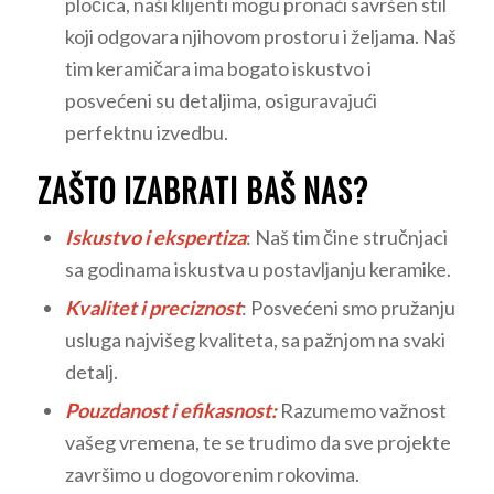
pločica, naši klijenti mogu pronaći savršen stil
koji odgovara njihovom prostoru i željama. Naš
tim keramičara ima bogato iskustvo i
posvećeni su detaljima, osiguravajući
perfektnu izvedbu.
ZAŠTO IZABRATI BAŠ NAS?
Iskustvo i ekspertiza
: Naš tim čine stručnjaci
sa godinama iskustva u postavljanju keramike.
Kvalitet i preciznost
: Posvećeni smo pružanju
usluga najvišeg kvaliteta, sa pažnjom na svaki
detalj.
Pouzdanost i efikasnost:
Razumemo važnost
vašeg vremena, te se trudimo da sve projekte
završimo u dogovorenim rokovima.