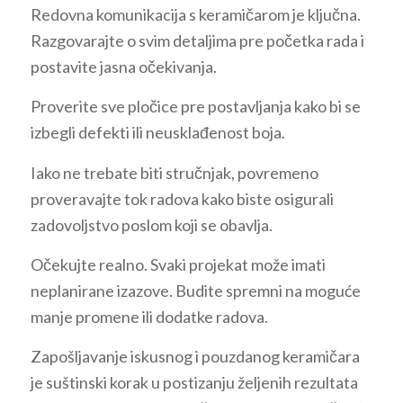
Redovna komunikacija s keramičarom je ključna.
Razgovarajte o svim detaljima pre početka rada i
postavite jasna očekivanja.
Proverite sve pločice pre postavljanja kako bi se
izbegli defekti ili neusklađenost boja.
Iako ne trebate biti stručnjak, povremeno
proveravajte tok radova kako biste osigurali
zadovoljstvo poslom koji se obavlja.
Očekujte realno. Svaki projekat može imati
neplanirane izazove. Budite spremni na moguće
manje promene ili dodatke radova.
Zapošljavanje iskusnog i pouzdanog keramičara
je suštinski korak u postizanju željenih rezultata