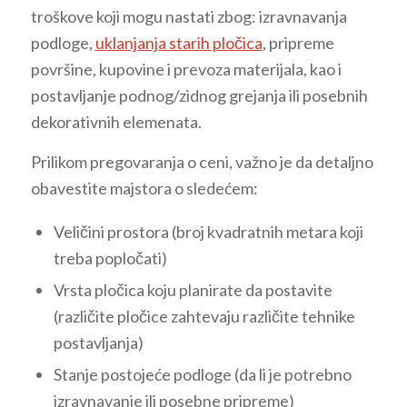
troškove koji mogu nastati zbog: izravnavanja
podloge,
uklanjanja starih pločica
, pripreme
površine, kupovine i prevoza materijala, kao i
postavljanje podnog/zidnog grejanja ili posebnih
dekorativnih elemenata.
Prilikom pregovaranja o ceni, važno je da detaljno
obavestite majstora o sledećem:
Veličini prostora (broj kvadratnih metara koji
treba popločati)
Vrsta pločica koju planirate da postavite
(različite pločice zahtevaju različite tehnike
postavljanja)
Stanje postojeće podloge (da li je potrebno
izravnavanje ili posebne pripreme)