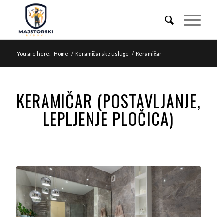
You are here:
Home
/
Keramičarske usluge
/
Keramičar
KERAMIČAR (POSTAVLJANJE,
LEPLJENJE PLOČICA)