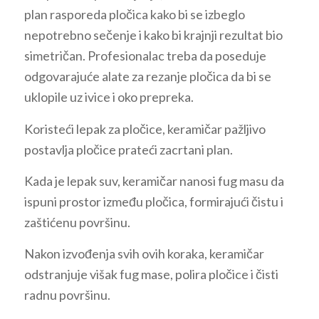
plan rasporeda pločica kako bi se izbeglo
nepotrebno sečenje i kako bi krajnji rezultat bio
simetričan. Profesionalac treba da poseduje
odgovarajuće alate za rezanje pločica da bi se
uklopile uz ivice i oko prepreka.
Koristeći lepak za pločice, keramičar pažljivo
postavlja pločice prateći zacrtani plan.
Kada je lepak suv, keramičar nanosi fug masu da
ispuni prostor između pločica, formirajući čistu i
zaštićenu površinu.
Nakon izvođenja svih ovih koraka, keramičar
odstranjuje višak fug mase, polira pločice i čisti
radnu površinu.