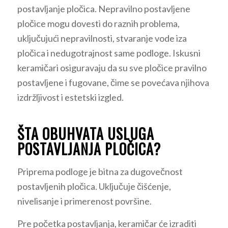
postavljanje pločica. Nepravilno postavljene
pločice mogu dovesti do raznih problema,
uključujući nepravilnosti, stvaranje vode iza
pločica i nedugotrajnost same podloge. Iskusni
keramičari osiguravaju da su sve pločice pravilno
postavljene i fugovane, čime se povećava njihova
izdržljivost i estetski izgled.
ŠTA OBUHVATA USLUGA
POSTAVLJANJA PLOČICA?
Priprema podloge je bitna za dugovečnost
postavljenih pločica. Uključuje čišćenje,
nivelisanje i primerenost površine.
Pre početka postavljanja, keramičar će izraditi