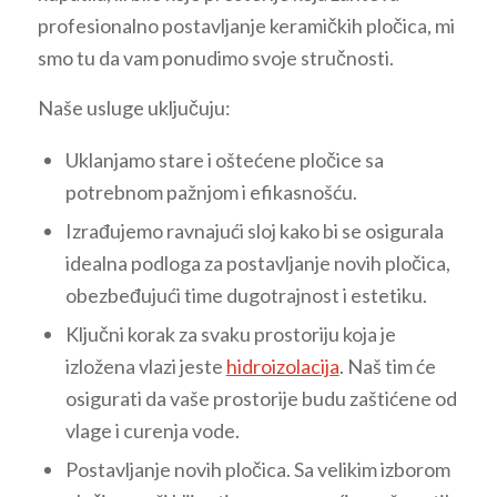
profesionalno postavljanje keramičkih pločica, mi
smo tu da vam ponudimo svoje stručnosti.
Naše usluge uključuju:
Uklanjamo stare i oštećene pločice sa
potrebnom pažnjom i efikasnošću.
Izrađujemo ravnajući sloj kako bi se osigurala
idealna podloga za postavljanje novih pločica,
obezbeđujući time dugotrajnost i estetiku.
Ključni korak za svaku prostoriju koja je
izložena vlazi jeste
hidroizolacija
. Naš tim će
osigurati da vaše prostorije budu zaštićene od
vlage i curenja vode.
Postavljanje novih pločica. Sa velikim izborom