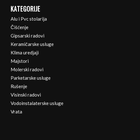
KATEGORIJE
Alu i Pvc stolarija
Čišćenje
Gipsarski radovi
Keramičarske usluge
Klima uredjaji
Majstori
Molerski radovi
Parketarske usluge
Rušenje
Visinski radovi
Vodoinstalaterske usluge
Vrata