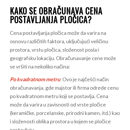
KAKO SE OBRAČUNAVA CENA
POSTAVLJANJA PLOČICA­?
Cena postavljanja pločica može da varira na
osnovu različitih faktora, uključujući veličinu
prostora, vrstu pločica, složenost posla i
geografsku lokaciju. Obračunavanje cene može
se vršiti na nekoliko načina:
Po kvadratnom metru
: Ovo je najčešći način
obračunavanja, gde majstor ili firma odrede cenu
po kvadratnom metru koji se postavlja. Cena
može da varira u zavisnosti od vrste pločice
(keramičke, porcelanske, prirodni kamen, itd.) kao
i složenosti oblika prostora u kojem se pločice
postavljaju.