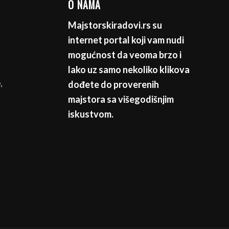
O NAMA
Majstorskiradovi.rs su
internet portal koji vam nudi
mogućnost da veoma brzo i
lako uz samo nekoliko klikova
,
dođete do proverenih
majstora sa višegodišnjim
iskustvom.