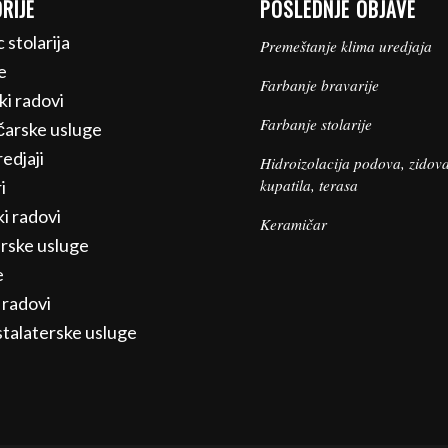
RIJE
POSLEDNJE OBJAVE
c stolarija
Premeštanje klima uredjaja
e
Farbanje bravarije
ki radovi
Farbanje stolarije
arske usluge
edjaji
Hidroizolacija podova, zidova
kupatila, terasa
i
i radovi
Keramičar
rske usluge
e
 radovi
talaterske usluge