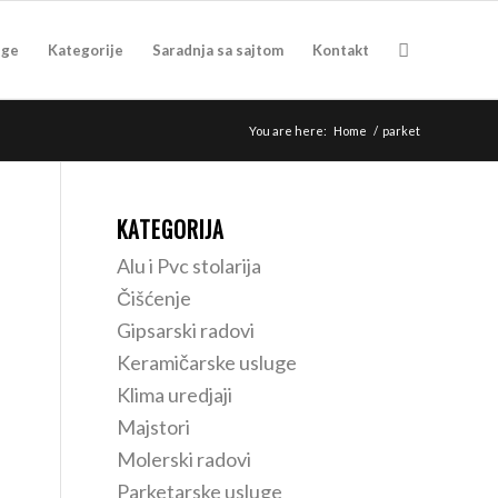
uge
Kategorije
Saradnja sa sajtom
Kontakt
You are here:
Home
/
parket
KATEGORIJA
Alu i Pvc stolarija
Čišćenje
Gipsarski radovi
Keramičarske usluge
Klima uredjaji
Majstori
Molerski radovi
Parketarske usluge