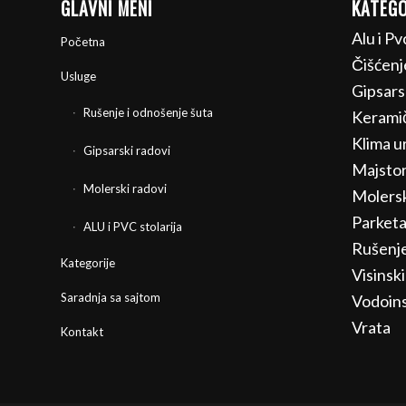
GLAVNI MENI
KATEGO
Alu i Pv
Početna
Čišćenj
Usluge
Gipsars
Rušenje i odnošenje šuta
Keramič
Klima ur
Gipsarski radovi
Majstor
Molerski radovi
Molersk
Parketa
ALU i PVC stolarija
Rušenj
Kategorije
Visinski
Saradnja sa sajtom
Vodoins
Vrata
Kontakt