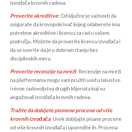
izvođača krovnih radova.
Proverite akreditive
: Od ključne je važnosti da
osigurate da krovopokrivač kojeg odaberete ima
potrebne akreditive i licencu za rad u vašem
području. Možete da proverite licencu izvođača i
da se uverite da je u dobrom stanju bez
disciplinskih mera.
Proverite recenzije na mreži
: Recenzije na mreži
na platformama mogu vam pružiti uvid u iskustvo
i nivoe zadovoljstva drugih klijenata koji su
angažovali izvođača krovnih radova.
Tražite da dobijete pismene procene od više
krovnih izvođača
: Uvek dobijajte pisane procene
od više krovnih izvođača i uporedite ih. Procena