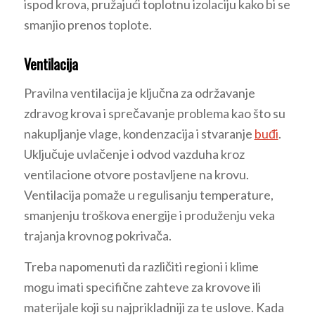
ispod krova, pružajući toplotnu izolaciju kako bi se
smanjio prenos toplote.
Ventilacija
Pravilna ventilacija je ključna za održavanje
zdravog krova i sprečavanje problema kao što su
nakupljanje vlage, kondenzacija i stvaranje
buđi
.
Uključuje uvlačenje i odvod vazduha kroz
ventilacione otvore postavljene na krovu.
Ventilacija pomaže u regulisanju temperature,
smanjenju troškova energije i produženju veka
trajanja krovnog pokrivača.
Treba napomenuti da različiti regioni i klime
mogu imati specifične zahteve za krovove ili
materijale koji su najprikladniji za te uslove. Kada