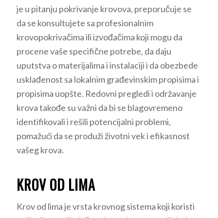
je u pitanju pokrivanje krovova, preporučuje se
da se konsultujete sa profesionalnim
krovopokrivačima ili izvođačima koji mogu da
procene vaše specifične potrebe, da daju
uputstva o materijalima i instalaciji i da obezbede
usklađenost sa lokalnim građevinskim propisima i
propisima uopšte. Redovni pregledi i održavanje
krova takođe su važni da bi se blagovremeno
identifikovali i rešili potencijalni problemi,
pomažući da se produži životni vek i efikasnost
vašeg krova.
KROV OD LIMA
Krov od lima je vrsta krovnog sistema koji koristi