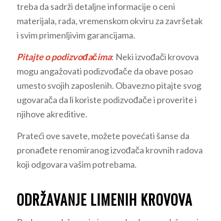
treba da sadrži detaljne informacije o ceni
materijala, rada, vremenskom okviru za završetak
i svim primenljivim garancijama.
Pitajte o podizvođačima
: Neki izvođači krovova
mogu angažovati podizvođače da obave posao
umesto svojih zaposlenih. Obavezno pitajte svog
ugovarača da li koriste podizvođače i proverite i
njihove akreditive.
Prateći ove savete, možete povećati šanse da
pronađete renomiranog izvođača krovnih radova
koji odgovara vašim potrebama.
ODRŽAVANJE LIMENIH KROVOVA