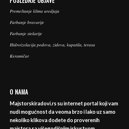
POSLEDNJE OBJAVE
Premeštanje klima uredjaja
Farbanje bravarije
Farbanje stolarije
Hidroizolacija podova, zidova, kupatila, terasa
Keramičar
O NAMA
Majstorskiradovi.rs su internet portal koji vam
nudi mogućnost da veoma brzo i lako uz samo
nekoliko klikova dođete do proverenih
majstora sa višegodišnjim iskustvom.