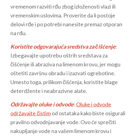
vremenom razviti rđu zbog izloženosti vlazi ili
vremenskim uslovima. Proverite da li postoje
delovi rđe i po potrebi nanesite premaz otporan
na rđu.
Koristite odgovarajuća sredstva za čišćenje
:
Izbegavajte upotrebu oštrih sredstava za
čišćenje ili abraziva na limenom krovu, jer mogu
oštetiti završnu obradu i izazvati ogrebotine.
Umesto toga, prilikom čišćenja, koristite blage
deterdžente i neabrazivne alate.
Održavajte oluke i odvode
:
Oluke i odvode
održavajte čistim
od ostataka kako biste osigurali
pravilno odvodnjavanje vode. Ovo će sprečiti
nakupljanje vode na vašem limenom krovu i