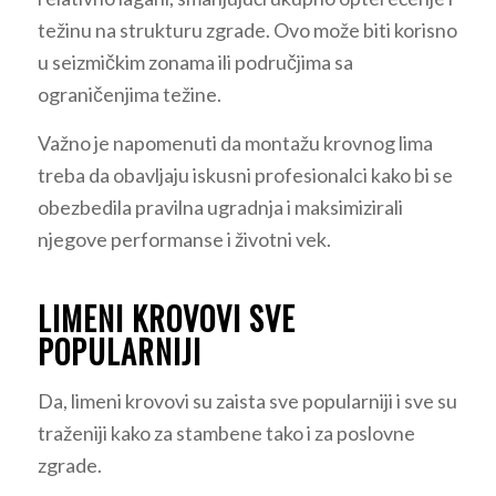
težinu na strukturu zgrade. Ovo može biti korisno
u seizmičkim zonama ili područjima sa
ograničenjima težine.
Važno je napomenuti da montažu krovnog lima
treba da obavljaju iskusni profesionalci kako bi se
obezbedila pravilna ugradnja i maksimizirali
njegove performanse i životni vek.
LIMENI KROVOVI SVE
POPULARNIJI
Da, limeni krovovi su zaista sve popularniji i sve su
traženiji kako za stambene tako i za poslovne
zgrade.