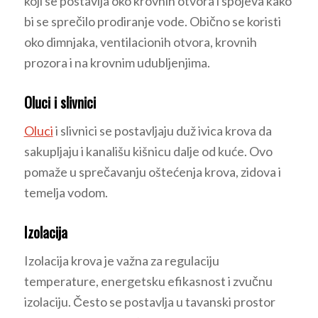
koji se postavlja oko krovnih otvora i spojeva kako
bi se sprečilo prodiranje vode. Obično se koristi
oko dimnjaka, ventilacionih otvora, krovnih
prozora i na krovnim udubljenjima.
Oluci i slivnici
Oluci
i slivnici se postavljaju duž ivica krova da
sakupljaju i kanališu kišnicu dalje od kuće. Ovo
pomaže u sprečavanju oštećenja krova, zidova i
temelja vodom.
Izolacija
Izolacija krova je važna za regulaciju
temperature, energetsku efikasnost i zvučnu
izolaciju. Često se postavlja u tavanski prostor