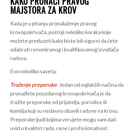
KAKO PRONAĆI PRAVOG
MAJSTORA ZA KROV
Kada je u pitanju pronalaženje pravog
krovopokrivača, postoji nekoliko koraka koje
možete preduzeti kako biste bili sigurni da ćete
odabrati renomiranog i kvalifikovanog izvođača
radova.
Evo nekoliko saveta:
Traženje preporuke
: Jedan od najlakših načina da
pronađete pouzdanog krovopokrivača je da
tražite preporuke od prijatelja, porodice ili
komšija koji su nedavno obavili radove na krovu.
Preporuke ljudi kojima verujete mogu vam dati
uvid u kvalitet rada, cene i profesionalnost