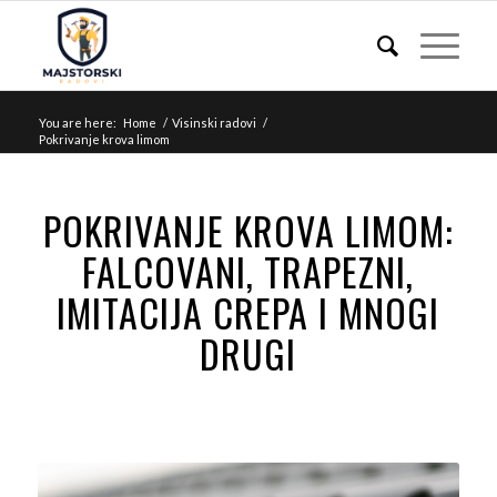
You are here:
Home
/
Visinski radovi
/
Pokrivanje krova limom
POKRIVANJE KROVA LIMOM:
FALCOVANI, TRAPEZNI,
IMITACIJA CREPA I MNOGI
DRUGI