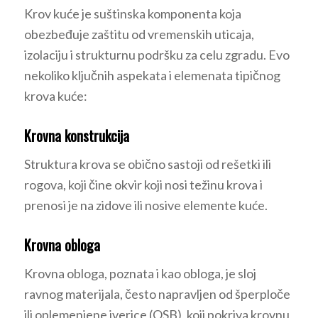
Krov kuće je suštinska komponenta koja
obezbeđuje zaštitu od vremenskih uticaja,
izolaciju i strukturnu podršku za celu zgradu. Evo
nekoliko ključnih aspekata i elemenata tipičnog
krova kuće:
Krovna konstrukcija
Struktura krova se obično sastoji od rešetki ili
rogova, koji čine okvir koji nosi težinu krova i
prenosi je na zidove ili nosive elemente kuće.
Krovna obloga
Krovna obloga, poznata i kao obloga, je sloj
ravnog materijala, često napravljen od šperploče
ili oplemenjene iverice (OSB), koji pokriva krovnu