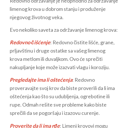
Redovno održavanje je neophodno za održavanje
limenog krova u dobrom stanju i produženje
njegovog životnog veka.
Evo nekoliko saveta za održavanje limenog krova:
Redovno čišćenje
: Redovno čistite lišće, grane,
prljavštinu i druge ostatke sa vašeg limenog
krova metlom ili duvaljkom. Ovo će sprečiti
nakupljanje koje može izazvati vlagu i koroziju.
Pregledajte ima li oštećenja
: Redovno
proveravajte svoj krov da biste proverili da li ima
oštećenja kao što su udubljenja, ogrebotine ili
rupe. Odmah rešite sve probleme kako biste
sprečili da se pogoršaju i izazovu curenje.
Proverite da li ima rđe
: Limeni krovovi mogu