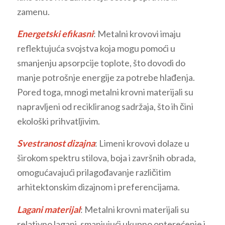
zamenu.
Energetski efikasni
: Metalni krovovi imaju
reflektujuća svojstva koja mogu pomoći u
smanjenju apsorpcije toplote, što dovodi do
manje potrošnje energije za potrebe hlađenja.
Pored toga, mnogi metalni krovni materijali su
napravljeni od recikliranog sadržaja, što ih čini
ekološki prihvatljivim.
Svestranost dizajna
: Limeni krovovi dolaze u
širokom spektru stilova, boja i završnih obrada,
omogućavajući prilagođavanje različitim
arhitektonskim dizajnom i preferencijama.
Lagani materijal
: Metalni krovni materijali su
relativno lagani, smanjujući ukupno opterećenje i