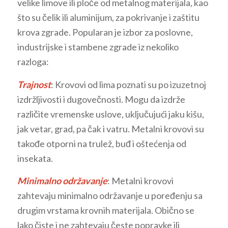
velike limove ili ploče od metalnog materijala, kao
što su čelik ili aluminijum, za pokrivanje i zaštitu
krova zgrade. Popularan je izbor za poslovne,
industrijske i stambene zgrade iz nekoliko
razloga:
Trajnost
: Krovovi od lima poznati su po izuzetnoj
izdržljivosti i dugovečnosti. Mogu da izdrže
različite vremenske uslove, uključujući jaku kišu,
jak vetar, grad, pa čak i vatru. Metalni krovovi su
takođe otporni na trulež, buđ i oštećenja od
insekata.
Minimalno održavanje
: Metalni krovovi
zahtevaju minimalno održavanje u poređenju sa
drugim vrstama krovnih materijala. Obično se
lako čiste i ne zahtevaju česte popravke ili