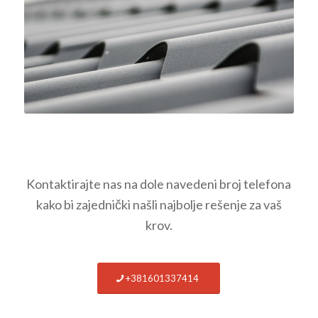
Kontaktirajte nas na dole navedeni broj telefona
kako bi zajednički našli najbolje rešenje za vaš
krov.
+381601337414