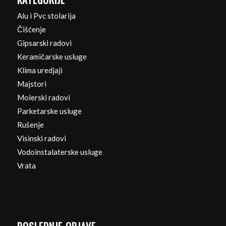
Alu i Pvc stolarija
Čišćenje
Gipsarski radovi
Keramičarske usluge
Klima uredjaji
Majstori
Molerski radovi
Parketarske usluge
Rušenje
Visinski radovi
Vodoinstalaterske usluge
Vrata