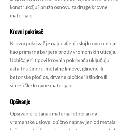
konstrukciju i pruža osnovu za druge krovne
materijale.
Krovni pokrivač
Krovni pokrivač je najudaljeniji sloj krova i deluje
kao primarna barijera protiv vremenskih uticaja.
Uobičajeni tipovi krovnih pokrivača uključuju
asfaltnu šindru, metalne limove, glinene ili
betonske pločice, drvene pločice ili šindre ili
sintetičke krovne materijale.
Opšivanje
Opšivanje je tanak materijal otporan na
vremenske uslove, obično napravljen od metala,