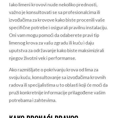
Iako limeni krovovi nude nekoliko prednosti,
važno je konsultovati se sa profesionalcima ili
izvođačima za krovove kako biste procenili vaše
specifične potrebe i osigurali pravilnu instalaciju.
Oni vam mogu pomoći da odaberete pravi tip
limenog krova za vašu zgradu ili kuću i daju
uputstva za održavanje kako biste maksimizirali
njegov životni vek i performanse.
Ako razmišljate o pokrivanju krova od lima za
svoju kuću, konsultovanje sa izvođačima krovnih
radova ili specijalistima u to oblasti koji će moći da
pruži konkretnije informacije prilagođene vašim
potrebama i zahtevima.