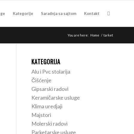
uge
Kategorije
Saradnja sa sajtom
Kontakt
You are here:
Home
/
tarket
KATEGORIJA
Alu i Pvc stolarija
Čišćenje
Gipsarski radovi
Keramičarske usluge
Klima uredjaji
Majstori
Molerski radovi
Parketarske usluge