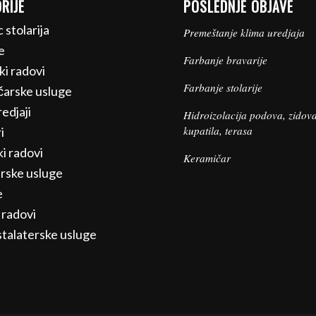
RIJE
POSLEDNJE OBJAVE
c stolarija
Premeštanje klima uredjaja
e
Farbanje bravarije
ki radovi
Farbanje stolarije
arske usluge
edjaji
Hidroizolacija podova, zidova
kupatila, terasa
i
i radovi
Keramičar
rske usluge
e
 radovi
talaterske usluge