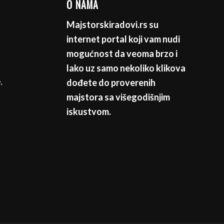
O NAMA
Majstorskiradovi.rs su
internet portal koji vam nudi
mogućnost da veoma brzo i
lako uz samo nekoliko klikova
,
dođete do proverenih
majstora sa višegodišnjim
iskustvom.