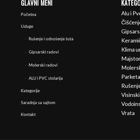
GLAVNI MENI
KATEGO
Alu i Pv
Početna
Čišćenj
Usluge
Gipsars
Rušenje i odnošenje šuta
Keramič
Klima ur
Gipsarski radovi
Majstor
Molerski radovi
Molersk
Parketa
ALU i PVC stolarija
Rušenj
Kategorije
Visinski
Saradnja sa sajtom
Vodoins
Vrata
Kontakt